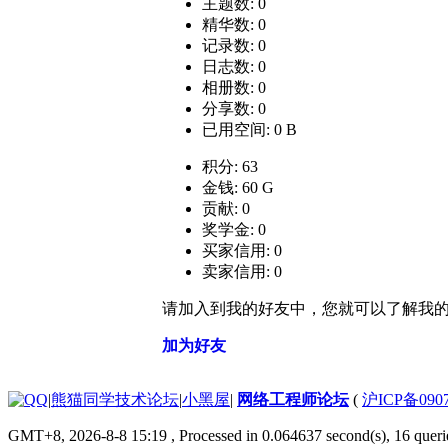
主题数: 0
精华数: 0
记录数: 0
日志数: 0
相册数: 0
分享数: 0
已用空间: 0 B
积分: 63
金钱: 60 G
贡献: 0
奖学金: 0
买家信用: 0
卖家信用: 0
请加入到我的好友中，您就可以了解我
加为好友
|
熊猫同学技术论坛
|
小黑屋
|
网络工程师论坛
(
沪ICP备0907
GMT+8, 2026-8-8 15:19
, Processed in 0.064637 second(s), 16 queri