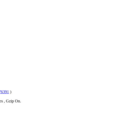
6391
)
es , Gzip On.