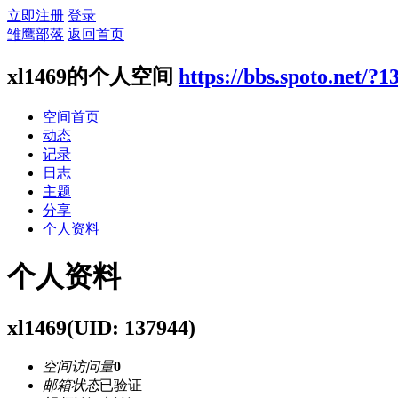
立即注册
登录
雏鹰部落
返回首页
xl1469的个人空间
https://bbs.spoto.net/?1
空间首页
动态
记录
日志
主题
分享
个人资料
个人资料
xl1469
(UID: 137944)
空间访问量
0
邮箱状态
已验证